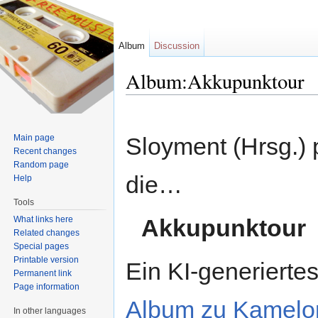
Album
Discussion
Album:Akkupunktour
Jump to:
navigation
,
search
Main page
Sloyment (Hrsg.) 
Recent changes
Random page
die…
Help
Tools
What links here
Akkupunktour
Related changes
Special pages
Printable version
Ein KI-generierte
Permanent link
Page information
Album zu Kamelo
In other languages