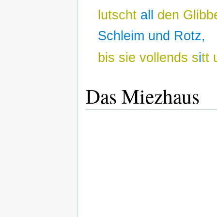
lutscht
all
den Glibb
Schleim und Rotz,
bis sie vollends s
i
tt
Das Miezhaus