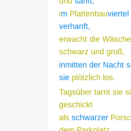
und
sanft,
i
m
Plattenbau
viertel
verhanft,
erwacht die Wäsche
schwarz und groß,
inmitten der Nacht s
sie
plötzlich los.
Tagsüber tarnt sie s
geschickt
als
schwarzer
Porsc
dem Parkplatz,