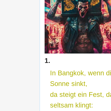
1.
In Bangkok, wenn d
Sonne sinkt,
da steigt ein Fest, 
seltsam klingt: