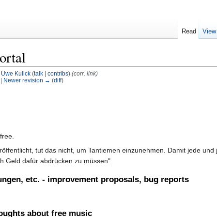
Read
View
ortal
y
Uwe Kulick
(
talk
|
contribs
)
(corr. link)
 |
Newer revision →
(
diff
)
free.
röffentlicht, tut das nicht, um Tantiemen einzunehmen. Damit jede und
ch Geld dafür abdrücken zu müssen".
ngen, etc. - improvement proposals, bug reports
oughts about free music