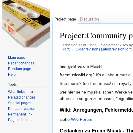
Project page
Discussion
Project:Community p
Revision as of 13:23, 1 September 2025 b
(
diff
)
← Older revision
|
Latest revision
(
diff
)
Jump to:
navigation
,
search
Main page
Recent changes
hier geht es um Musik!
Random page
freemusicwiki.org? it's all about music!
Help
free music? fee-free music! i.e. royalty-
Tools
What links here
wer hier seine musikalischen Werke ve
Related changes
ohne sich sorgen zu müssen, "eigentli
Special pages
Printable version
Wiki: Anregungen, Fehlermeldu
Permanent link
siehe
Wiki Forum
Page information
Gedanken zu Freier Musik - Th