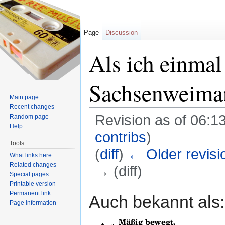
Page
Discussion
Als ich einmal 
Sachsenweima
Main page
Recent changes
Revision as of 06:1
Random page
Help
contribs
)
Tools
(
diff
)
← Older revisi
What links here
Related changes
→ (diff)
Special pages
Jump to:
navigation
,
search
Printable version
Permanent link
Auch bekannt als
Page information